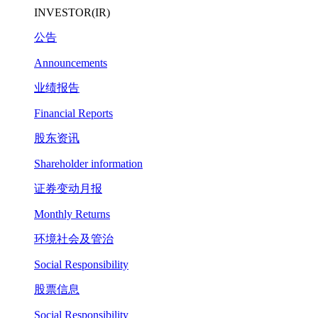
INVESTOR(IR)
公告
Announcements
业绩报告
Financial Reports
股东资讯
Shareholder information
证券变动月报
Monthly Returns
环境社会及管治
Social Responsibility
股票信息
Social Responsibility