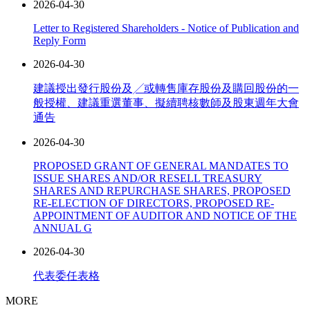
2026-04-30
Letter to Registered Shareholders - Notice of Publication and
Reply Form
2026-04-30
建議授出發行股份及╱或轉售庫存股份及購回股份的一
般授權、建議重選董事、擬續聘核數師及股東週年大會
通告
2026-04-30
PROPOSED GRANT OF GENERAL MANDATES TO
ISSUE SHARES AND/OR RESELL TREASURY
SHARES AND REPURCHASE SHARES, PROPOSED
RE-ELECTION OF DIRECTORS, PROPOSED RE-
APPOINTMENT OF AUDITOR AND NOTICE OF THE
ANNUAL G
2026-04-30
代表委任表格
MORE